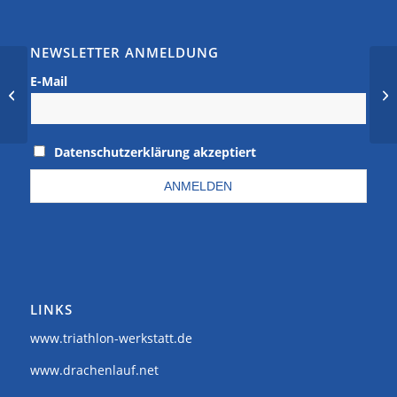
NEWSLETTER ANMELDUNG
E-Mail
Altra bei Bunert – Der
Siegburger Laufladen
Datenschutzerklärung akzeptiert
LINKS
www.triathlon-werkstatt.de
www.drachenlauf.net